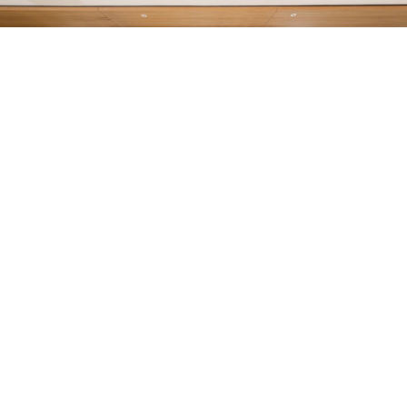
滚动资讯
招财猫配资 杨救贫亲传风水绝学古籍《土牛经断坟下葬诀》
_秘诀_深浅_黄皇
怎么配资炒股官网
03-21
书名：《杨救贫亲传土牛经断坟下葬诀》 刻印方式：手抄本 格式：