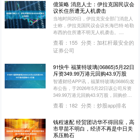
億策略 消息人士：伊拉克国民议会
议长住所遭无人机袭击
当地时间20日，伊拉克安全部门消息人
士称，伊拉克国民议会议长海巴特·哈勒
布西的住所遭不明无人机袭击。....
查看：
155
分类：
加杠杆最安全的
证券公司
91快牛 福莱特玻璃(06865)5月22日
斥资349.99万港元回购43.9万股
智通财经APP讯，福莱特玻璃(06865)发
布公告，于2026年5月22日该公司斥资
349.99万港元回购43.9万股，回购价格
为每股7.9-7.99港元。....
查看：
182
分类：
炒股app排名
钱程速配 经贸团访华不得回应，高
市早苗不明白，经济不再是中日关
系压舱石