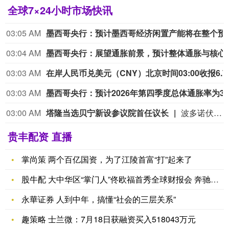
全球7×24小时市场快讯
03:05 AM
墨西哥央行：预计墨西哥经济闲置产
03:04 AM
墨西哥央行：展望通胀前景，预计整体通胀
03:03 AM
在岸人民币兑美元（CNY）北
03:03 AM
墨西哥央行：预计2026年第四季度总体通胀率为3.5%，与此前预测一致；预计2027年第四季
03:00 AM
塔隆当选贝宁新设参议院首任议长
波多诺伏消息：贝宁前总统帕特里斯·塔隆6日当选该国新设参议院的首任议长。 参议院议长选举当天在贝宁首都波多诺伏举行。25名参议员投票，塔隆以24票赞成、0票反对、1票弃权当选议长，任期5年。国民议会前议长路易·弗拉沃努当选副议长。此次选举标志着贝宁参议院组建工作完成。 塔隆在当选后表示，将致力于“加强国家团结，维护国家政治稳定、和平与民主”。 现年68岁的塔隆2016年4月就任贝宁总统，2021年4月获得连任，2026年5月卸任。 根据2025年12月17日颁布的宪法修正案，贝宁议会由原来的单一国民议会改为由国民议会和参议院组成的两院制。首届参议院7月30日正式成立。 根据贝宁宪法，参议院负责维护国家统一，促进国家建设、政治稳定、民主与和平，维护政治休战，并可在宪法规定条件下，对有关政治行为主体作出暂停或剥夺政治权利、公民权利等决定。（）换算想
贵丰配资 直播
掌尚策 两个百亿国资，为了江陵首富“打”起来了
股牛配 大中华区“掌门人”佟欧福首秀全球财报会 奔驰将在3年
永華证券 人到中年，搞懂“社会的三层关系”
趣策略 士兰微：7月18日获融资买入518043万元