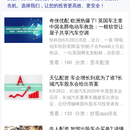
先机。选择我们，让您的投资更高效、更安全！
奇侠优配 欧洲热爆了! 英国车主拿
中国名爵电动车救急：一根软管让
屋子共享汽车空调
快科技6月28日消息，近日，一条“用电
动车给卧室降温”的帖子在Reddit上引起
热议。 一位英国网友发帖称，在卧室温
度飙到32℃的绝望中，他发现一根100
查看：
160
分类：
贵丰配资
毫米的....
天弘配资 车企增长到底为了谁?长
城汽车股东会给出答案
6月26日，长城汽车2025年年度股东会
召开，长城汽车董事长魏建军出席会
议，总经理穆峰面向股东与投资者发布
全新企业价值评估框架。长城汽车以“价
查看：
133
分类：
炒股app排名
值观+五力模型”构....
牛人配资 智驾出险车企买单? 读懂