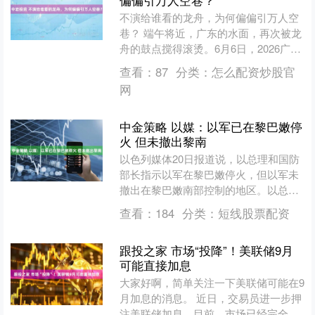
偏偏引万人空巷？
不演给谁看的龙舟，为何偏偏引万人空
巷？ 端午将近，广东的水面，再次被龙
舟的鼓点搅得滚烫。6月6日，2026广州
市海珠龙舟超级联赛在暴雨中开赛，选
查看：
87
分类：
怎么配资炒股官
手浑身湿透，观众....
网
中金策略 以媒：以军已在黎巴嫩停
火 但未撤出黎南
以色列媒体20日报道说，以总理和国防
部长指示以军在黎巴嫩停火，但以军未
撤出在黎巴嫩南部控制的地区。以总理
内塔尼亚胡重申“只要有必要”以军会一
查看：
184
分类：
短线股票配资
直驻留黎南部。 以色....
跟投之家 市场“投降”！美联储9月
可能直接加息
大家好啊，简单关注一下美联储可能在9
月加息的消息。 近日，交易员进一步押
注美联储加息。目前，市场已经完全计