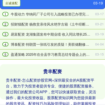
03-19
葬
底
众诚速配
诀》
耗
_
资
牛股动力 华纳药厂子公司引入战略投资已办理完毕增资的工商变更
03-17
1
秘
25
诀
亿
招财猫配资 杨救贫亲传风水绝学古籍《土牛经断坟下葬诀》_秘诀_深浅_黄皇
03-21
2
_
还
深
是
易富配资 龙湖集团发布中期业绩 收入同比增长254%至5875亿元
03-19
3
浅
31
_
亿
博泰配资 特朗普一张纸引发的质疑！美联储翻修到底耗资25亿还是31亿美元？
04-04
4
黄
美
盈通策略 2025年在全县学习教育总结专题会上的讲话
03-15
皇
元？
5
贵丰配资
贵丰配资-怎么配资炒股官网=深圳最安全的A股配资平
台，致力于为投资者提供专业、便捷的股票配资服务。
通过我们的配资公司APP，您可以快速获取资金，灵活
操作，最大化投资收益。股票配资知识网为您提供最新
的股市资讯、配资技巧与风险管理知识，助您掌握投资