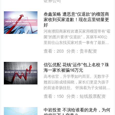
证券公司
叁鑫策略 遭恶意“仅退款”的榴莲商
家收到买家道歉！现在店里销量更
好
河南濮阳商家程岩遭买家用榴莲带有“霉
菌”的图片要求“仅退款”，其驱车400公
里前往山东找买家对质一事有了最新进
展。6月11日，程岩告诉南都N视频记
查看：
203
分类：
贵丰配资
者，经山东省互....
信弘优配 花钱“运作”包上名校？珠
海一家长被骗16万元
高考收官，升学季如约而至。无数学子
翘首以盼成绩揭晓，家长们更是为孩子
的前途牵肠挂肚。 怀揣着为子女铺就锦
绣前程的期盼，部分家长不惜重金，试
查看：
150
分类：
短线股票配资
图为孩子叩开名校大门。....
中岩投资 不演给谁看的龙舟，为何