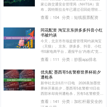
家公路交通安全管理局（NHTSA）宣
布，因特斯拉去年已通过召回处理转向
助力失效问题，结束对部分2023款
查看：
104
分类：
短线股票配资
Model 3和Mo....
同花配资 淘宝京东拼多多抖音小红
书被约谈
今天，北京市市场监督管理局约谈淘宝
（天猫）、京东、拼多多、抖音、小红
书5家电商平台，通报平台“内卷式”竞争
综合整治发现的第二批典型问题，主要
查看：
111
分类：
炒股app排名
包括促销活动虚假宣传....
优先配 墨西哥5名警察世界杯前夕
遭枪杀
新华社北京6月11日电 2026美加墨世
界杯开幕前夕，墨西哥5名警察10日在
西部米却肯州遭枪杀，另有5名警察受
伤。 据州政府通报，遇害者在米却肯州
查看：
141
分类：
加杠杆最安全的
纳瓦岑市遭身份....