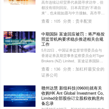
高市连续让经贸界代表团寻求访华，但
都没有得到回应。日本高官的“不请自
来”，也未能如愿与中方接触。高市早苗
还不甘心，想继续派经贸代表团访华，
查看：
105
分类：
贵丰配资
但她不明白的是，经济不....
中期国际 富途回应被罚：将严格按
照监管机构要求稳步推进相关合规
工作
5月22日，中国证券监督管理委员会与
香港证券及期货事务监察委员会对Tiger
Brokers (NZ) Limited、富途证券国际
（香港）有限公司、长桥证券（....
查看：
136
分类：
加杠杆最安全的
证券公司
赣州达慧 新纽科技(09600)就有关
收购HK Ant Global Investment Co,
Limited全部股份订立股权收购意向
备忘录