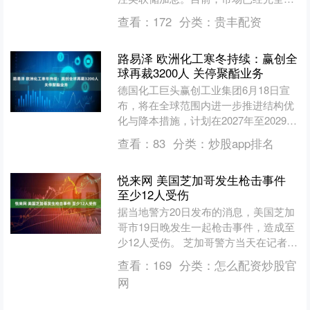
价美联储将在9月前加息25个基点。 与
查看：
172
分类：
贵丰配资
美联储议息会议日....
路易泽 欧洲化工寒冬持续：赢创全
球再裁3200人 关停聚酯业务
德国化工巨头赢创工业集团6月18日宣
布，将在全球范围内进一步推进结构优
化与降本措施，计划在2027年至2029年
底期间削减约3200个岗位，其中约2150
查看：
83
分类：
炒股app排名
个位于....
悦来网 美国芝加哥发生枪击事件
至少12人受伤
据当地警方20日发布的消息，美国芝加
哥市19日晚发生一起枪击事件，造成至
少12人受伤。 芝加哥警方当天在记者会
上说，事件发生在19日深夜，有两人从
查看：
169
分类：
怎么配资炒股官
一辆SUV轿车....
网