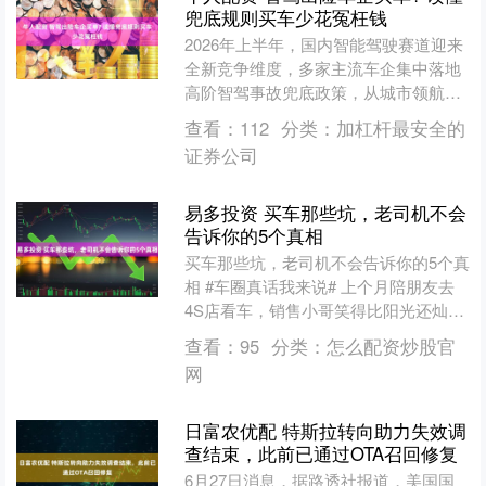
兜底规则买车少花冤枉钱
2026年上半年，国内智能驾驶赛道迎来
全新竞争维度，多家主流车企集中落地
高阶智驾事故兜底政策，从城市领航、
高速NOA到自动泊车，覆盖日常行车绝
查看：
112
分类：
加杠杆最安全的
大多数高频场景。长....
证券公司
易多投资 买车那些坑，老司机不会
告诉你的5个真相
买车那些坑，老司机不会告诉你的5个真
相 #车圈真话我来说# 上个月陪朋友去
4S店看车，销售小哥笑得比阳光还灿
烂，一句"哥，这款车全城最低价"就差
查看：
95
分类：
怎么配资炒股官
点让他当场刷卡。....
网
日富农优配 特斯拉转向助力失效调
查结束，此前已通过OTA召回修复
6月27日消息，据路透社报道，美国国