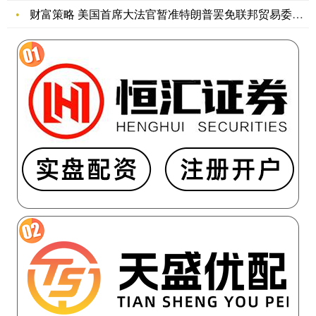
财富策略 美国首席大法官暂准特朗普罢免联邦贸易委员会委员
招
财
博