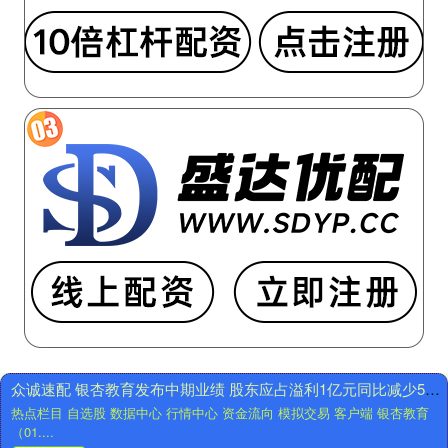
猫
泰
配
配
资
资
杨
特
救
朗
贫
普
亲
一
传
张
风
纸
水
引
绝
发
学
的
古
质
籍
疑！
《土
美
牛
联
经
储
众诚速配 银杏教育发布中期业绩 股东应占溢利1亿元同比减少595%
断
翻
热点栏目 自选股 数据中心 行情中心 资金流向 模拟交易 客户端 银杏教育
坟
修
（01....
下
到